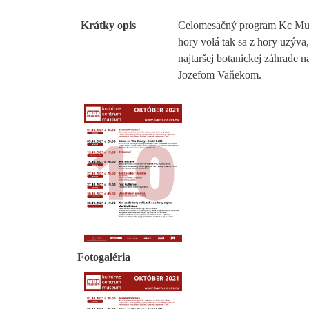
Krátky opis
Celomesačný program Kc Muse
hory volá tak sa z hory uzýva,
najtaršej botanickej záhrade
Jozefom Vaňekom.
Fotogaléria