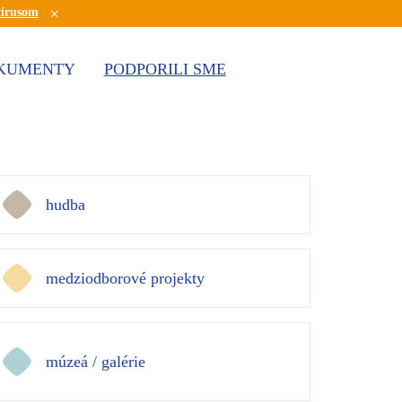
×
vírusom
KUMENTY
PODPORILI SME
hudba
medziodborové projekty
múzeá / galérie