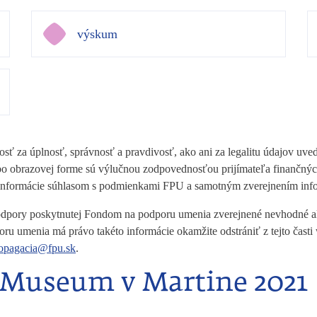
výskum
ť za úplnosť, správnosť a pravdivosť, ako ani za legalitu údajov uve
alebo obrazovej forme sú výlučnou zodpovednosťou prijímateľa finanč
 informácie súhlasom s podmienkami FPU a samotným zverejnením inf
 podpory poskytnutej Fondom na podporu umenia zverejnené nevhodné ale
oru umenia má právo takéto informácie okamžite odstrániť z tejto čas
opagacia@fpu.sk
.
 Museum v Martine 2021