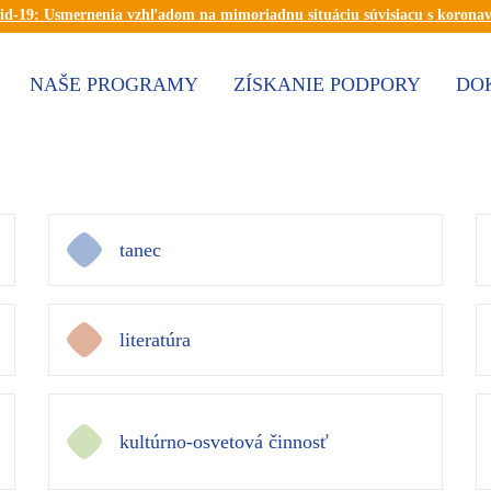
id-19: Usmernenia vzhľadom na mimoriadnu situáciu súvisiacu s korona
NAŠE PROGRAMY
ZÍSKANIE PODPORY
DO
tanec
literatúra
kultúrno-osvetová činnosť