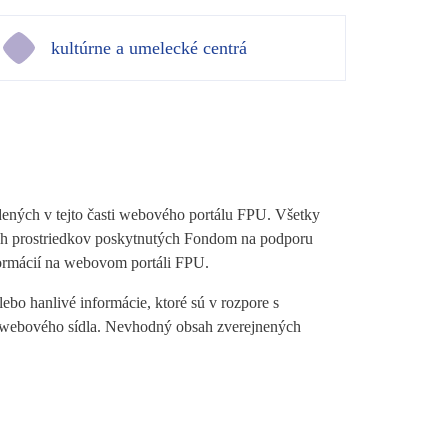
kultúrne a umelecké centrá
dených v tejto časti webového portálu FPU. Všetky
ných prostriedkov poskytnutých Fondom na podporu
ormácií na webovom portáli FPU.
bo hanlivé informácie, ktoré sú v rozpore s
ti webového sídla. Nevhodný obsah zverejnených