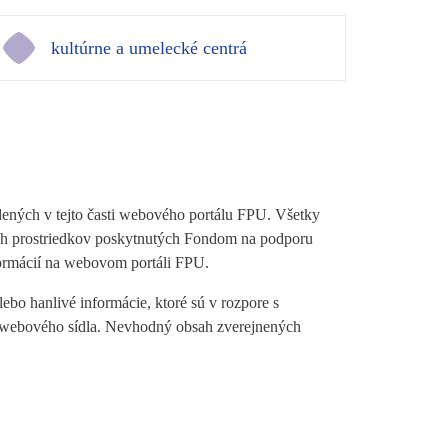
kultúrne a umelecké centrá
dených v tejto časti webového portálu FPU. Všetky
ných prostriedkov poskytnutých Fondom na podporu
ormácií na webovom portáli FPU.
bo hanlivé informácie, ktoré sú v rozpore s
ti webového sídla. Nevhodný obsah zverejnených