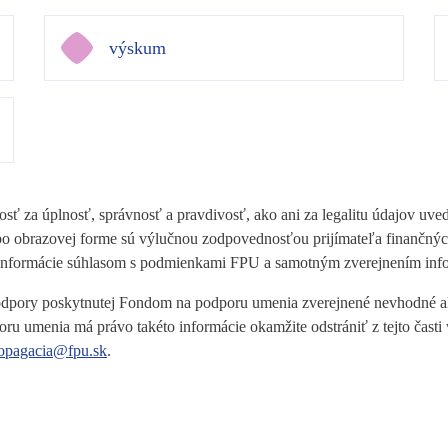
výskum
ť za úplnosť, správnosť a pravdivosť, ako ani za legalitu údajov uve
alebo obrazovej forme sú výlučnou zodpovednosťou prijímateľa finanč
 informácie súhlasom s podmienkami FPU a samotným zverejnením inf
 podpory poskytnutej Fondom na podporu umenia zverejnené nevhodné ale
oru umenia má právo takéto informácie okamžite odstrániť z tejto čas
opagacia@fpu.sk
.