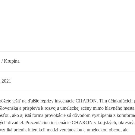
 / Krupina
2.2021
môžete tešiť na ďalšie reprízy inscenácie CHARON. Tím účinkujúcich 
Slovenska a prispieva k rozvoju umeleckej scény mimo hlavného mesta
nosťou, ako aj istá forma provokácie sú dôvodom vystúpenia z komfortn
ých divadiel. Prezentáciou inscenácie CHARON v krajských, okresný
vzniká prienik interakcií medzi verejnosťou a umeleckou obcou, ale