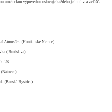
ou umeleckou výpoveďou oslovuje každého jednotlivca zvlášť.
ival Atmosféra (Hontianske Nemce)
ka ( Bratislava)
ikuláš
 (Bátovce)
a (Banská Bystrica)