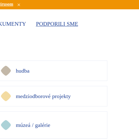
×
vírusom
KUMENTY
PODPORILI SME
hudba
medziodborové projekty
múzeá / galérie