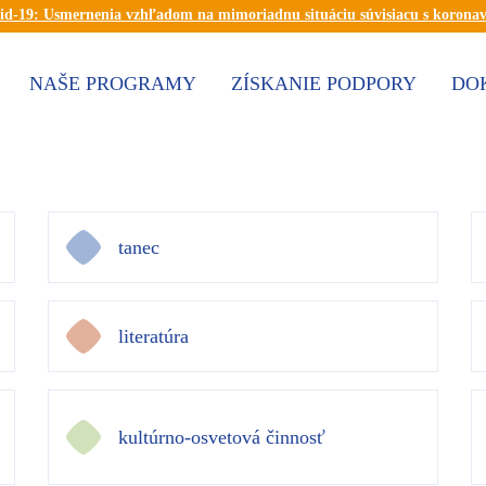
id-19: Usmernenia vzhľadom na mimoriadnu situáciu súvisiacu s korona
NAŠE PROGRAMY
ZÍSKANIE PODPORY
DO
tanec
literatúra
kultúrno-osvetová činnosť