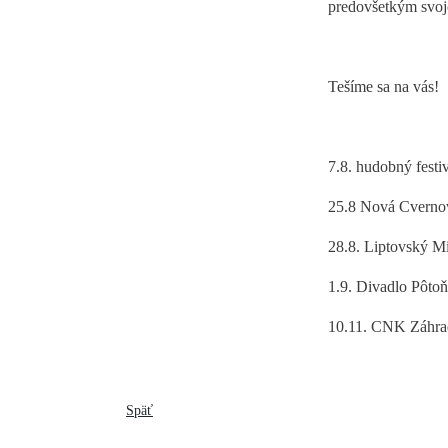
predovšetkým svoj
Tešíme sa na vás!
7.8. hudobný fest
25.8 Nová Cvernov
28.8. Liptovský M
1.9. Divadlo Pôtoň
10.11. CNK Záhrad
Späť